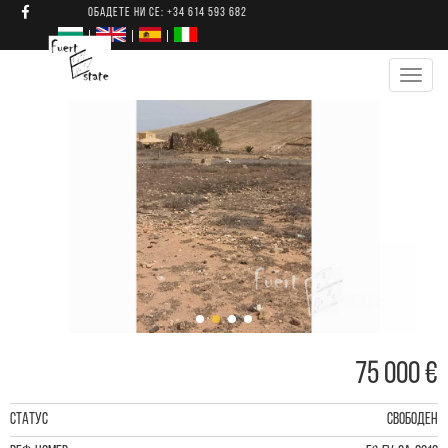
Обадете ни се: +34 614 593 682
Toggl
navig
75 000 €
СТАТУС
СВОБОДЕН