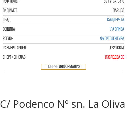
РЕФ. НОМЕР
ES-FV-CA-0310
Вид имот
Парцел
Град
Калдерета
Община
Ла Олива
РЕГИОН
Фуертевентура
Размер парцел
1 220 кв.м.
Енергиен клас
Изследва се
Повече информация
C/ Podenco Nº sn. La Oliva